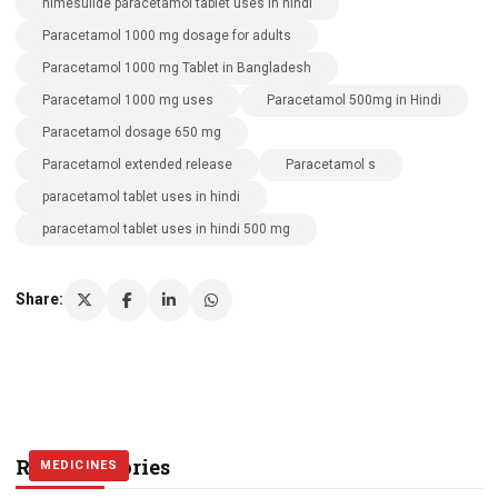
nimesulide paracetamol tablet uses in hindi
Paracetamol 1000 mg dosage for adults
Paracetamol 1000 mg Tablet in Bangladesh
Paracetamol 1000 mg uses
Paracetamol 500mg in Hindi
Paracetamol dosage 650 mg
Paracetamol extended release
Paracetamol s
paracetamol tablet uses in hindi
paracetamol tablet uses in hindi 500 mg
Share:
Related Stories
MEDICINES
MEDICINES
MEDICINES