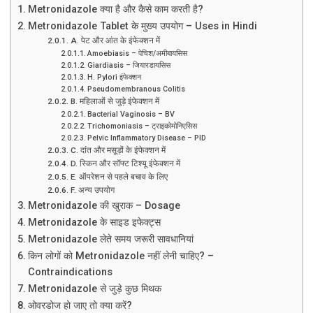
Metronidazole क्या है और कैसे काम करती है?
Metronidazole Tablet के मुख्य उपयोग – Uses in Hindi
A. पेट और आंत के इंफेक्शन में
Amoebiasis – पेचिश/अमीबायसिस
Giardiasis – जियारडायसिस
H. Pylori इंफेक्शन
Pseudomembranous Colitis
B. महिलाओं से जुड़े इंफेक्शन में
Bacterial Vaginosis – BV
Trichomoniasis – ट्राइकोमोनिएसिस
Pelvic Inflammatory Disease – PID
C. दांत और मसूड़ों के इंफेक्शन में
D. स्किन और सॉफ्ट टिश्यू इंफेक्शन में
E. ऑपरेशन से पहले बचाव के लिए
F. अन्य उपयोग
Metronidazole की खुराक – Dosage
Metronidazole के साइड इफेक्ट्स
Metronidazole लेते समय जरूरी सावधानियां
किन लोगों को Metronidazole नहीं लेनी चाहिए? –
Contraindications
Metronidazole से जुड़े कुछ मिथक
ओवरडोज हो जाए तो क्या करें?