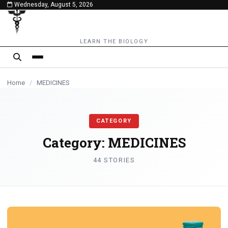
Wednesday, August 5, 2026
content
MEDICINES
MEDICINES
MEDICINES
MEDICINES
MEDICINES
MEDICINES
MEDICINES
MEDICINES
MEDICINES
MEDICINES
MEDICINES
MEDICINES
MEDICINES
MEDICINES
LEARN THE BIOLOGY
Home
/
MEDICINES
CATEGORY
Category:
MEDICINES
44 STORIES