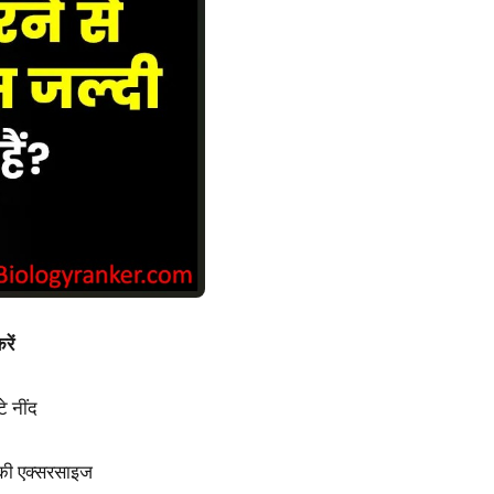
रें
े नींद
्की एक्सरसाइज