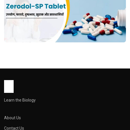
HEALTH
Zotadol sp tablet use in hindi ( ठोस दर्द
निवारक, उपयोग और सावधानियों की पूरी जानकारी:
जोटाडोल एसपी टैबलेट )
John Root
March 2, 2026
1 min read
Learn the Biology
About Us
Contact Us