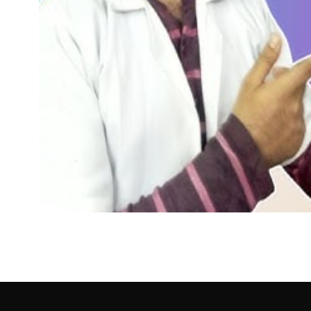
HEALTH
Spasmonil tablet use
स्पाज्मोनिल टैबलेट: आंतों की ऐंठन और पेट दर्द में राहत की पूरी जानकारी Sp