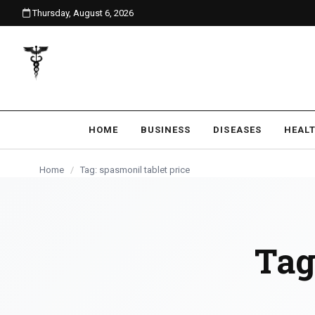
Thursday, August 6, 2026
content
HOME
BUSINESS
DISEASES
HEAL
Home
/
Tag: spasmonil tablet price
Tag