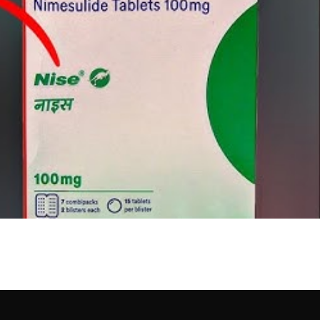
 नाइस टैबलेट: गठिया और दर्द प्रब
ी तेज़ रफ़्तार जीवनशैली और बढ़ते तनाव के साथ,…