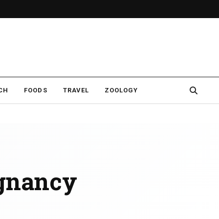
CH
FOODS
TRAVEL
ZOOLOGY
egnancy