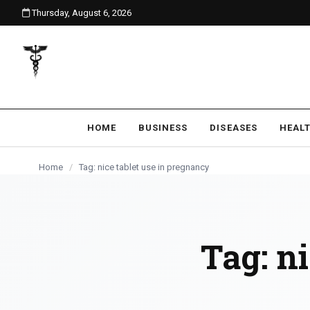
Thursday, August 6, 2026
content
HOME
BUSINESS
DISEASES
HEAL
Home
/
Tag: nice tablet use in pregnancy
Tag:
ni