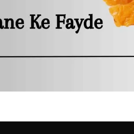
 इतने सारे फायदे | Munakka Khan
पने जीवन का आनंद ले रहे होंगे। हम…