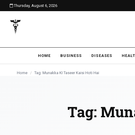
Thursday, August 6, 2026
content
HOME
BUSINESS
DISEASES
HEAL
Home
/
Tag: Munakka KI Taseer Kaisi Hoti Hai
Tag:
Muna