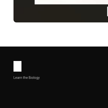
MEDICINES
लैक्टुलोज सोल्यूशन USP: उ
Solution usp Use in 
लैक्टुलोज सोल्यूशन USP एक बहुत कॉमन दवा है जो कब्ज और लिवर की कुछ बीमार
John Root
May 13, 2026
2 min read
Learn the Biology