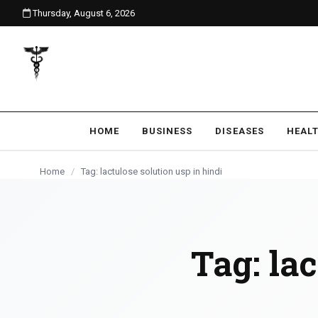
Thursday, August 6, 2026
content
HOME
BUSINESS
DISEASES
HEAL
Home
/
Tag: lactulose solution usp in hindi
Tag:
lac