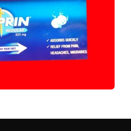
मार्गदर्शिका )