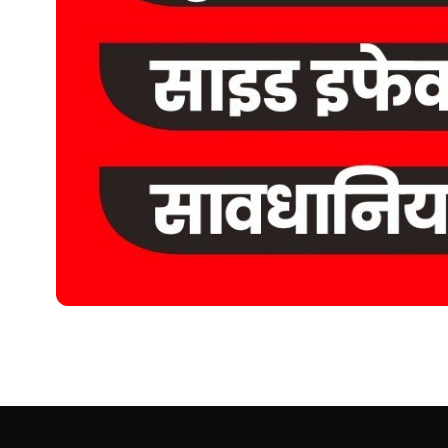
HEALTH
Disprin Tablet use in Hind
परिचय Disprin tablet use in hindi डिस्प्रिन, जिसे आमतौर पर एस्पिरिन क