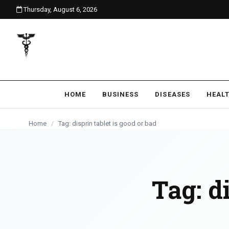
Thursday, August 6, 2026
content
HOME
BUSINESS
DISEASES
HEAL
Home
/
Tag: disprin tablet is good or bad
Tag:
d