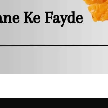
 इतने सारे फायदे | Munakka Khan
पने जीवन का आनंद ले रहे होंगे। हम…