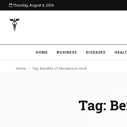
Thursday, August 6, 2026
content
HOME
BUSINESS
DISEASES
HEAL
Home
/
Tag: Benefits of Munakka in Hindi
Tag:
Be