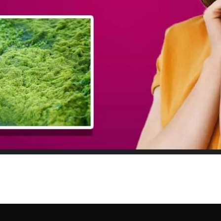
i ( एस्टाज़ैंथिन: उपयोग, फायदे,
anthin एस्टाज़ैंथिन एक प्राकृतिक कैरोटीनॉइड है जो लाल-नारंगी रंग का होता है। यह मुख्