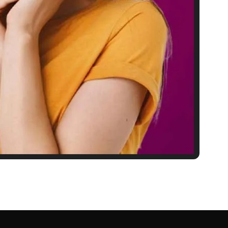
 खुराक और सावधानियां )
य…