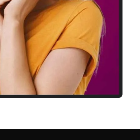
 खुराक और सावधानियां )
य…