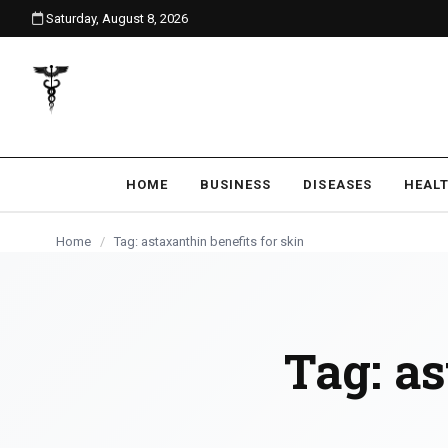
Saturday, August 8, 2026
content
HOME
BUSINESS
DISEASES
HEAL
Home
/
Tag: astaxanthin benefits for skin
Tag:
as