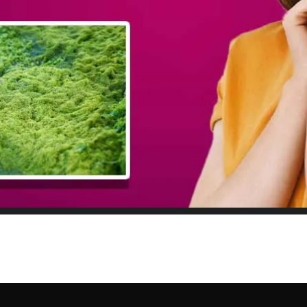
i ( एस्टाज़ैंथिन: उपयोग, फायदे,
anthin एस्टाज़ैंथिन एक प्राकृतिक कैरोटीनॉइड है जो लाल-नारंगी रंग का होता है। यह मुख्